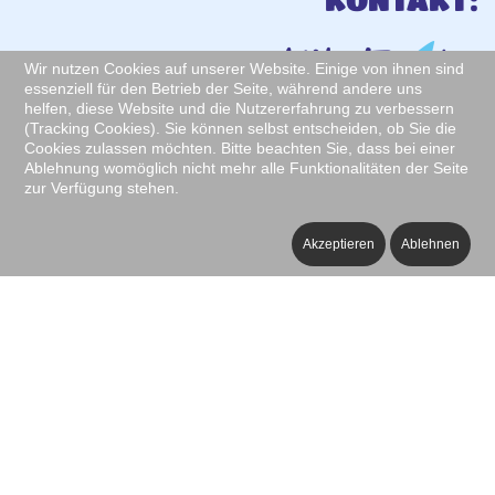
Wir nutzen Cookies auf unserer Website. Einige von ihnen sind
essenziell für den Betrieb der Seite, während andere uns
helfen, diese Website und die Nutzererfahrung zu verbessern
(Tracking Cookies). Sie können selbst entscheiden, ob Sie die
Cookies zulassen möchten. Bitte beachten Sie, dass bei einer
Karaca GbR
Ablehnung womöglich nicht mehr alle Funktionalitäten der Seite
zur Verfügung stehen.
Frankfurter Straße 21
35392 Gießen
Akzeptieren
Ablehnen
Telefon 0641 - 30 13 93 47
E-Mail:
info@alisfisch.de
Impressum und Datenschutzerklärung
Sitemap