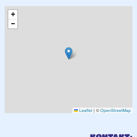
+
−
Leaflet
|
©
OpenStreetMap
KONTAKT: